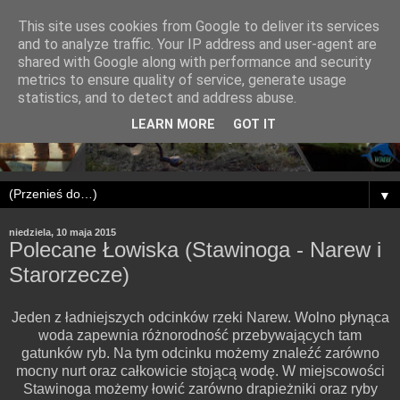
This site uses cookies from Google to deliver its services
and to analyze traffic. Your IP address and user-agent are
shared with Google along with performance and security
metrics to ensure quality of service, generate usage
statistics, and to detect and address abuse.
LEARN MORE
GOT IT
▼
niedziela, 10 maja 2015
Polecane Łowiska (Stawinoga - Narew i
Starorzecze)
Jeden z ładniejszych odcinków rzeki Narew. Wolno płynąca
woda zapewnia różnorodność przebywających tam
gatunków ryb. Na tym odcinku możemy znaleźć zarówno
mocny nurt oraz całkowicie stojącą wodę. W miejscowości
Stawinoga możemy łowić zarówno drapieżniki oraz ryby