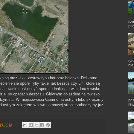
szu
prz
ryb
nie
ning oraz lekki zestaw typu bat oraz bolonka. Delikatne
pienie się sporej ryby takiej jak Leszcz czy Lin, które są
na łowisku jest dosyć sporo jednak sam wjazd na łowisko
dziej po opadach deszczu. Głównym dojazdem na łowisko
adzymina. W miejscowości Ciemne na ostrym łuku skręcamy
poz
rew
zed ostrym zakrętem w lewo po prawej stronie zobaczymy już
14, 2013