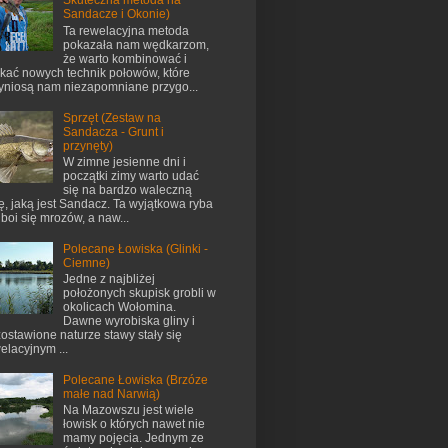
Skuteczna metoda na
Sandacze i Okonie)
Ta rewelacyjna metoda
pokazała nam wędkarzom,
że warto kombinować i
kać nowych technik połowów, które
yniosą nam niezapomniane przygo...
Sprzęt (Zestaw na
Sandacza - Grunt i
przynęty)
W zimne jesienne dni i
początki zimy warto udać
się na bardzo waleczną
ę, jaką jest Sandacz. Ta wyjątkowa ryba
 boi się mrozów, a naw...
Polecane Łowiska (Glinki -
Ciemne)
Jedne z najbliżej
położonych skupisk grobli w
okolicach Wołomina.
Dawne wyrobiska gliny i
ostawione naturze stawy stały się
elacyjnym ...
Polecane Łowiska (Brzóze
małe nad Narwią)
Na Mazowszu jest wiele
łowisk o których nawet nie
mamy pojęcia. Jednym ze