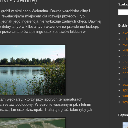
nki - Ciemne)
Szuka
 grobli w okolicach Wołomina. Dawne wyrobiska gliny i
 rewelacyjnym miejscem dla rozwoju przyrody i ryb.
la jednak jego ingerencja nie wykazuję żadnych chęci. Dawniej
Etykie
 dobry a ryb w kilku z tych akwenów na prawdę nie brakuję.
 przez amatorów spiningu oraz zestawów lekkich w
eko
inf
kon
kul
opo
pie
pol
por
por
sez
spr
war
am wędkarzy, którzy przy sporych temperaturach
wyp
a zestaw podlodowy. W sezonie wiosennym jak i letnim
cz, Lin oraz Szczupak. Trafiają się też takie ryby jak
Popul