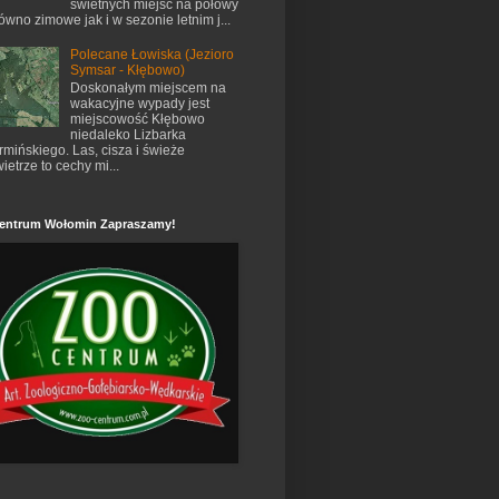
świetnych miejsc na połowy
ówno zimowe jak i w sezonie letnim j...
Polecane Łowiska (Jezioro
Symsar - Kłębowo)
Doskonałym miejscem na
wakacyjne wypady jest
miejscowość Kłębowo
niedaleko Lizbarka
mińskiego. Las, cisza i świeże
ietrze to cechy mi...
entrum Wołomin Zapraszamy!