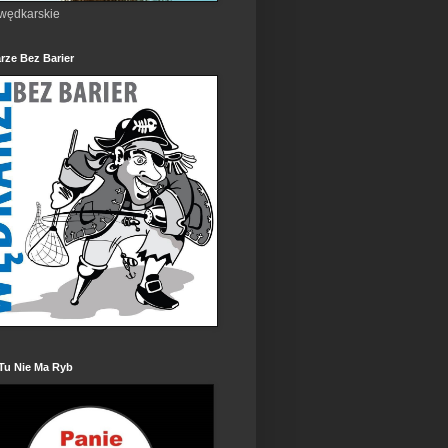
 wędkarskie
rze Bez Barier
Tu Nie Ma Ryb