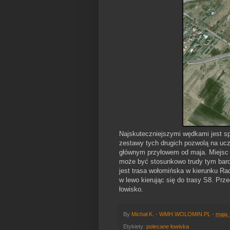
Najskuteczniejszymi wędkami jest spi
zestawy tych drugich pozwolą na ucze
głównym przyłowem od maja. Miejsc 
może być stosunkowo trudy tym bar
jest trasa wołomińska w kierunku R
w lewo kierując się do trasy S8. Pr
łowisko.
By
Michał K. - WMH.WOLOMIN.PL
-
maja 
Etykiety:
polecane łowiska