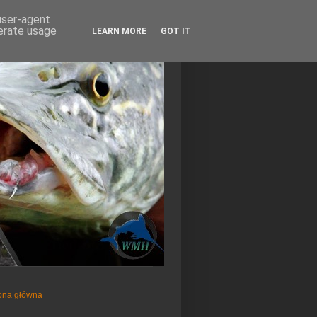
 user-agent
nerate usage
LEARN MORE
GOT IT
ona główna