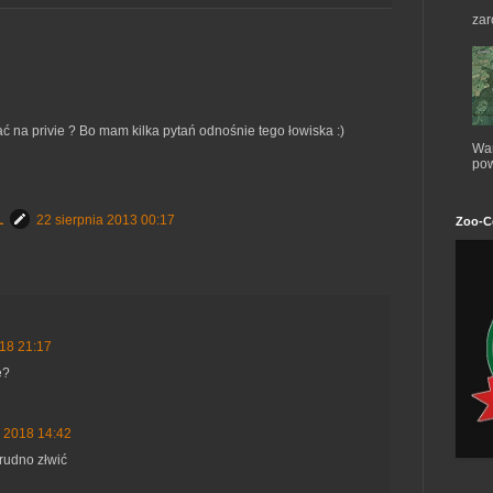
zar
na privie ? Bo mam kilka pytań odnośnie tego łowiska :)
War
pow
L
22 sierpnia 2013 00:17
Zoo-C
018 21:17
e?
a 2018 14:42
trudno złwić