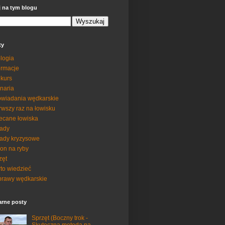
j na tym blogu
ty
logia
ormacje
kurs
inaria
wiadania wędkarskie
rwszy raz na łowisku
ecane łowiska
ady
ady kryzysowe
on na ryby
zęt
to wiedzieć
rawy wędkarskie
arne posty
Sprzęt (Boczny trok -