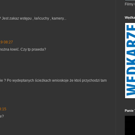
Filmy
Wędka
 Jest zakaz wstępu , łańcuchy , kamery...
19 08:27
można łowić. Czy tp prawda?
nie ? Po wydeptanych ścieżkach wnioskoje że ktoś przychodzi tam
8:15
Panie 
ne?