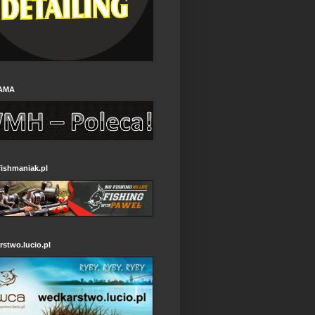
AMA
ishmaniak.pl
stwo.lucio.pl