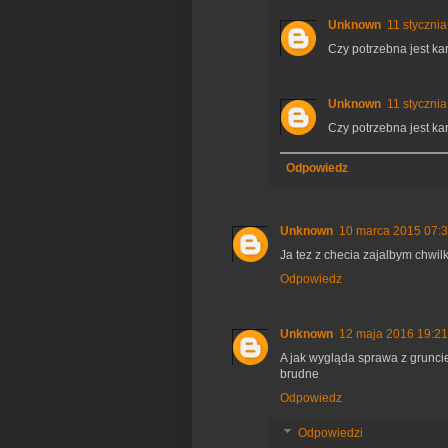
Unknown
11 styczni
Czy potrzebna jest k
Unknown
11 styczni
Czy potrzebna jest k
Odpowiedz
Unknown
10 marca 2015 07:
Ja tez z checia zajalbym chwi
Odpowiedz
Unknown
12 maja 2016 19:21
A jak wygląda sprawa z gruncie
brudne
Odpowiedz
Odpowiedzi