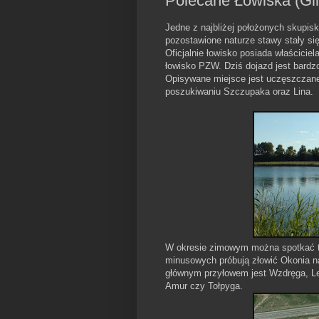
Polecane Łowiska (Gli
Jedne z najbliżej położonych skupisk
pozostawione naturze stawy stały się
Oficjalnie łowisko posiada właścicie
łowisko PZW. Dziś dojazd jest bardzo
Opisywane miejsce jest uczęszczane
poszukiwaniu Szczupaka oraz Lina.
W okresie zimowym można spotkać t
minusowych próbują złowić Okonia n
głównym przyłowem jest Wzdręga, Lesz
Amur czy Tołpyga.