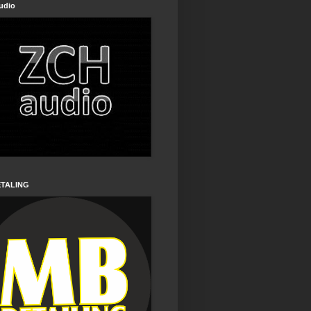
udio
ETALING