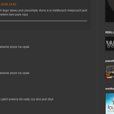
a 2018 14:41
h tego stawu jest zarośńęte dono a w niekturych miejscach jest
owiłem tam pare razy
REKL
awianie pisze na opak
pawelf
awianie pisze na opak
wedkar
 jakiś pokera da radę czy dno jest zbyt