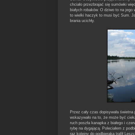
chciało przezbrajać się sumówki więc
białych robaków. O dziwo to na jego
to wielki haczyk to musi być Sum. J
brania ucichły.
Przez cały czas dopisywała świetna
wskazywało na to, że może być ciek
ruch poszła kanapka z białego i czer
rybę na dygającą. Poleciałem z podbi
raz kolejny do podbieraka trafił Lesz