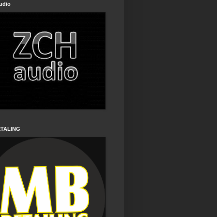
udio
ETALING