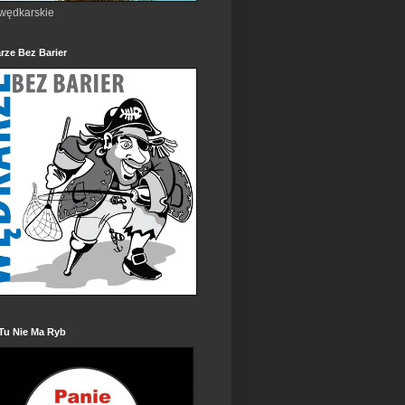
 wędkarskie
rze Bez Barier
Tu Nie Ma Ryb