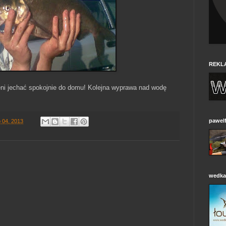
REKL
eni jechać spokojnie do domu! Kolejna wyprawa nad wodę
pawelf
o 04, 2013
wedkar