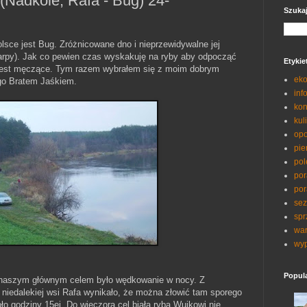
Nadkole, Rafa - Bug) 24-
Szuka
olsce jest Bug. Zróżnicowane dno i nieprzewidywalne jej
karpy). Jak co pewien czas wyskakuję na ryby aby odpocząć
Etykie
 jest męczące. Tym razem wybrałem się z moim dobrym
eko
go Bratem Jaśkiem.
inf
kon
kul
opo
pie
pol
por
por
sez
spr
war
wyp
Popul
u naszym głównym celem było wędkowanie w nocy. Z
niedalekiej wsi Rafa wynikało, że można złowić tam sporego
o godziny 15ej. Do wieczora cel biała ryba.Wujkowi nie