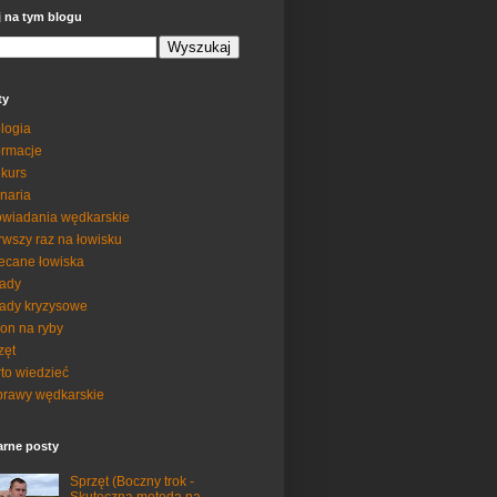
j na tym blogu
ty
logia
ormacje
kurs
inaria
wiadania wędkarskie
rwszy raz na łowisku
ecane łowiska
ady
ady kryzysowe
on na ryby
zęt
to wiedzieć
rawy wędkarskie
arne posty
Sprzęt (Boczny trok -