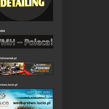
AMA
ishmaniak.pl
stwo.lucio.pl