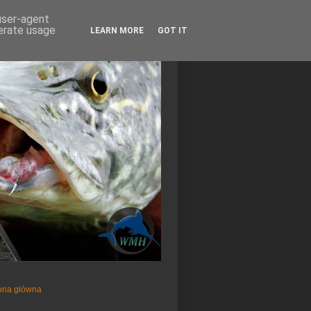
 user-agent
nerate usage
LEARN MORE
GOT IT
ona główna