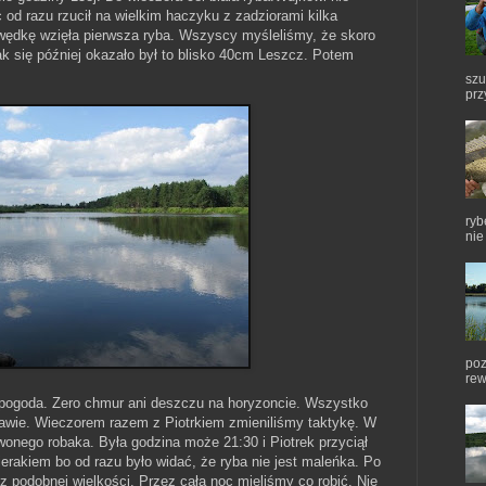
 od razu rzucił na wielkim haczyku z zadziorami kilka
 wędkę wzięła pierwsza ryba. Wszyscy myśleliśmy, że skoro
ak się później okazało był to blisko 40cm Leszcz. Potem
szu
prz
ryb
nie
poz
rew
 pogoda. Zero chmur ani deszczu na horyzoncie. Wszystko
awie. Wieczorem razem z Piotrkiem zmieniliśmy taktykę. W
wonego robaka. Była godzina może 21:30 i Piotrek przyciął
erakiem bo od razu było widać, że ryba nie jest maleńka. Po
cz podobnej wielkości. Przez całą noc mieliśmy co robić. Nie