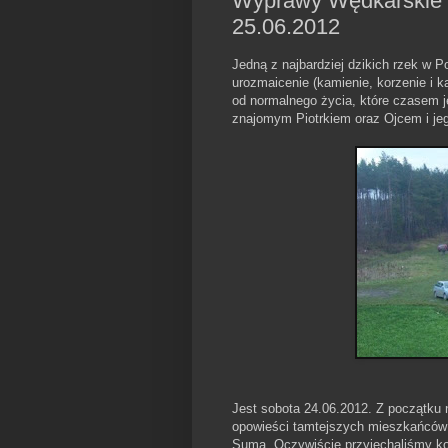
Wyprawy Wędkarskie (
25.06.2012
Jedną z najbardziej dzikich rzek w P
urozmaicenie (kamienie, korzenie i 
od normalnego życia, które czasem
znajomym Piotrkiem oraz Ojcem i je
Jest sobota 24.06.2012. Z początk
opowieści tamtejszych mieszkańców 
Suma. Oczywiście przyjechaliśmy koł