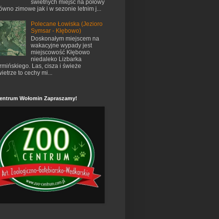
świetnych miejsc na połowy
ówno zimowe jak i w sezonie letnim j...
Polecane Łowiska (Jezioro
Symsar - Kłębowo)
Doskonałym miejscem na
wakacyjne wypady jest
miejscowość Kłębowo
niedaleko Lizbarka
mińskiego. Las, cisza i świeże
ietrze to cechy mi...
entrum Wołomin Zapraszamy!