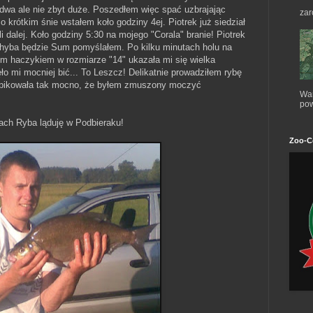
dwa ale nie zbyt duże. Poszedłem więc spać uzbrajając
zar
krótkim śnie wstałem koło godziny 4ej. Piotrek już siedział
i dalej. Koło godziny 5:30 na mojego "Corala" branie! Piotrek
 chyba będzie Sum pomyślałem. Po kilku minutach holu na
kim haczykiem w rozmiarze "14" ukazała mi się wielka
o mi mocniej bić... To Leszcz! Delikatnie prowadziłem rybę
ie pikowała tak mocno, że byłem zmuszony moczyć
War
pow
ach Ryba ląduję w Podbieraku!
Zoo-C