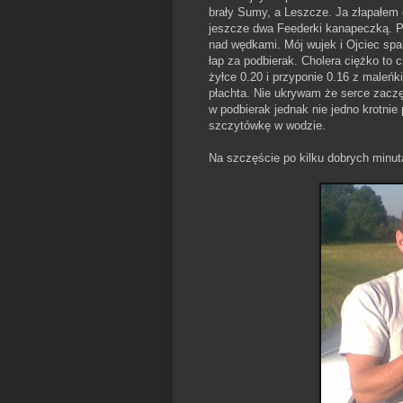
brały Sumy, a Leszcze. Ja złapałem 
jeszcze dwa Feederki kanapeczką. Po 
nad wędkami. Mój wujek i Ojciec spal
łap za podbierak. Cholera ciężko to
żyłce 0.20 i przyponie 0.16 z maleń
płachta. Nie ukrywam że serce zaczęł
w podbierak jednak nie jedno krotn
szczytówkę w wodzie.
Na szczęście po kilku dobrych minut