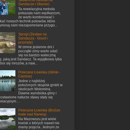
Skuteczna metoda na
Sandacze i Okonie)
Ta rewelacyjna metoda
pokazała nam wędkarzom,
że warto kombinować i
kać nowych technik połowów, które
yniosą nam niezapomniane przygo...
Sprzęt (Zestaw na
Sandacza - Grunt i
przynęty)
W zimne jesienne dni i
początki zimy warto udać
się na bardzo waleczną
ę, jaką jest Sandacz. Ta wyjątkowa ryba
 boi się mrozów, a naw...
Polecane Łowiska (Glinki -
Ciemne)
Jedne z najbliżej
położonych skupisk grobli w
okolicach Wołomina.
Dawne wyrobiska gliny i
ostawione naturze stawy stały się
elacyjnym ...
Polecane Łowiska (Brzóze
małe nad Narwią)
Na Mazowszu jest wiele
łowisk o których nawet nie
mamy pojęcia. Jednym ze