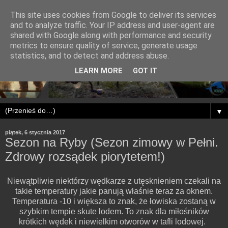
This site uses cookies from Google to deliver its services
and to analyze traffic. Your IP address and user-agent are
shared with Google along with performance and security
metrics to ensure quality of service, generate usage
statistics, and to detect and address abuse.
LEARN MORE
GOT IT
▼
piątek, 6 stycznia 2017
Sezon na Ryby (Sezon zimowy w Pełni.
Zdrowy rozsądek piorytetem!)
Niewątpliwie niektórzy wędkarze z utęsknieniem czekali na
takie temperatury jakie panują właśnie teraz za oknem.
Temperatura -10 i większa to znak, że łowiska zostaną w
szybkim tempie skute lodem. To znak dla miłośników
krótkich wędek i niewielkim otworów w tafli lodowej.