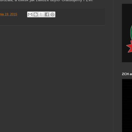
nia 19, 2015
ZCH a