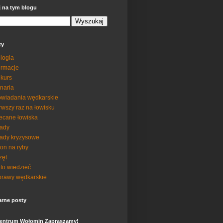
j na tym blogu
ty
logia
ormacje
kurs
inaria
wiadania wędkarskie
rwszy raz na łowisku
ecane łowiska
ady
ady kryzysowe
on na ryby
zęt
to wiedzieć
rawy wędkarskie
arne posty
entrum Wołomin Zapraszamy!