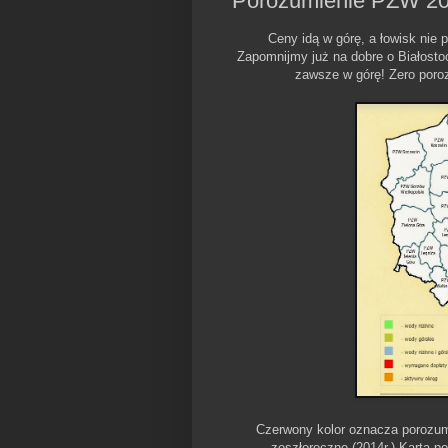
Porozumienie PZW 20
Ceny idą w górę, a łowisk nie
Zapomnijmy już na dobre o Białosto
zawsze w górę! Zero poroz
Czerwony kolor oznacza porozum
zeszłoroczne (2014r.) Karta p