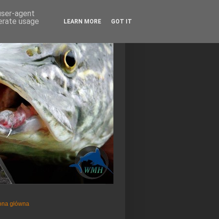
 user-agent
nerate usage
LEARN MORE
GOT IT
ona główna