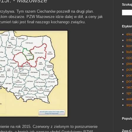
15r. - Mazowsze
Szuka
 przybywa. Tym razem Ciechanów poszedł na drugi plan.
ckim obszarze. PZW Mazowsze idzie dalej w dół, a ceny jak
umień taki jest finał naszego kochanego związku.
Etykie
eko
inf
kon
kul
opo
pie
pol
por
por
sez
spr
war
wyp
Popul
ienie na rok 2015. Czerwony z zielonym to porozumienie
Zoo-C
odrożała, a łowisk jak zawsze ubyło! Gratulujemy PZW!