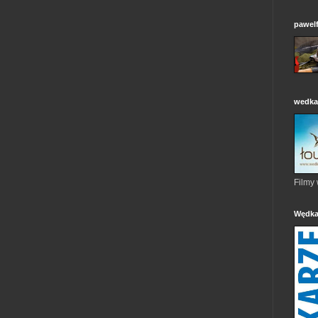
pawelf
wedkar
Filmy
Wędka