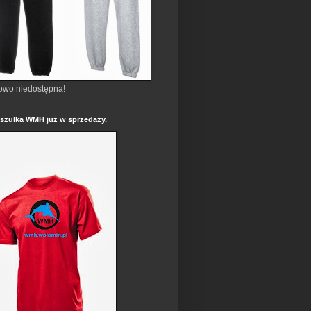
owo niedostępna!
szulka WMH już w sprzedaży.