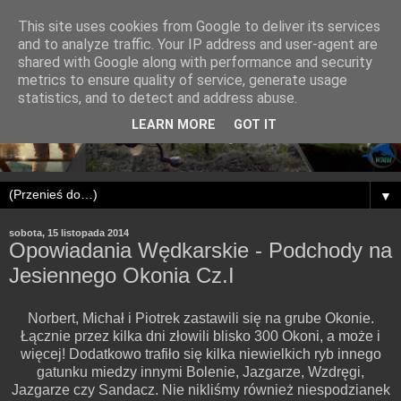
This site uses cookies from Google to deliver its services
and to analyze traffic. Your IP address and user-agent are
shared with Google along with performance and security
metrics to ensure quality of service, generate usage
statistics, and to detect and address abuse.
LEARN MORE
GOT IT
▼
sobota, 15 listopada 2014
Opowiadania Wędkarskie - Podchody na
Jesiennego Okonia Cz.I
Norbert, Michał i Piotrek zastawili się na grube Okonie.
Łącznie przez kilka dni złowili blisko 300 Okoni, a może i
więcej! Dodatkowo trafiło się kilka niewielkich ryb innego
gatunku miedzy innymi Bolenie, Jazgarze, Wzdręgi,
Jazgarze czy Sandacz. Nie nikliśmy również niespodzianek