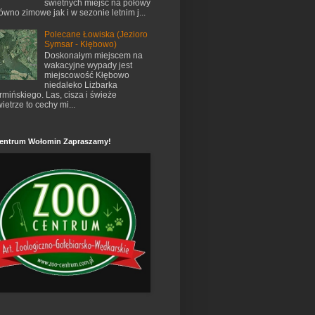
świetnych miejsc na połowy
ówno zimowe jak i w sezonie letnim j...
Polecane Łowiska (Jezioro
Symsar - Kłębowo)
Doskonałym miejscem na
wakacyjne wypady jest
miejscowość Kłębowo
niedaleko Lizbarka
mińskiego. Las, cisza i świeże
ietrze to cechy mi...
entrum Wołomin Zapraszamy!