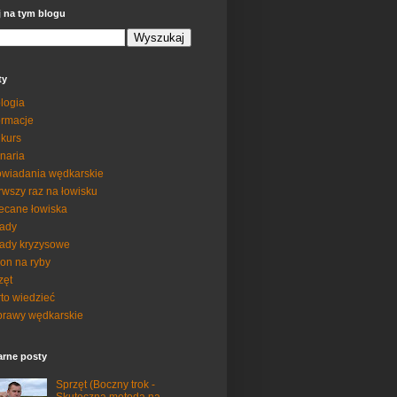
j na tym blogu
ty
logia
ormacje
kurs
inaria
wiadania wędkarskie
rwszy raz na łowisku
ecane łowiska
ady
ady kryzysowe
on na ryby
zęt
to wiedzieć
rawy wędkarskie
arne posty
Sprzęt (Boczny trok -