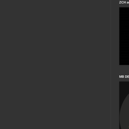
ZCH a
MB D