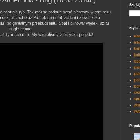
Arciechów - Bug (10.05.2014r.)
Szuka
ne nastroje ryb. Tak można podsumować pierwszy w tym roku
z, Michał oraz Piotrek sprostali zadani i złowili kilka
siu" po genialnym przebudzeniu! Spał i pilnował wędek, aż tu
Etykie
nagle branie!
ńca! Tym razem to My wygraliśmy z brzydką pogodą!
eko
inf
kon
kul
opo
pie
pol
por
por
sez
spr
war
wyp
Popul