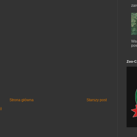
zar
War
pow
Zoo-C
Strona główna
Starszy post
m)