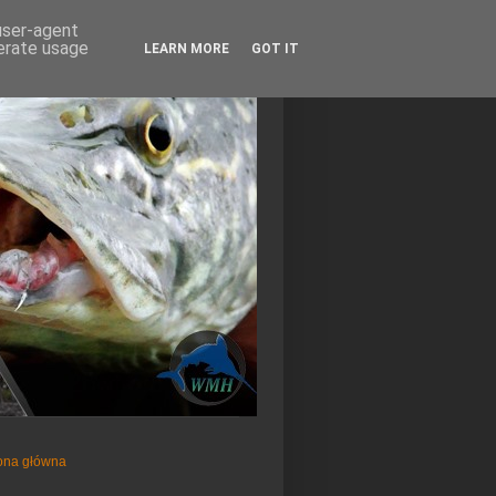
 user-agent
nerate usage
LEARN MORE
GOT IT
ona główna