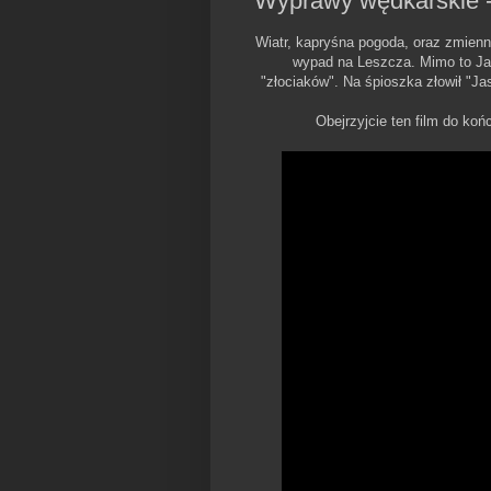
Wyprawy wędkarskie - 
Wiatr, kapryśna pogoda, oraz zmien
wypad na Leszcza. Mimo to Janus
"złociaków". Na śpioszka złowił "Ja
Obejrzyjcie ten film do ko