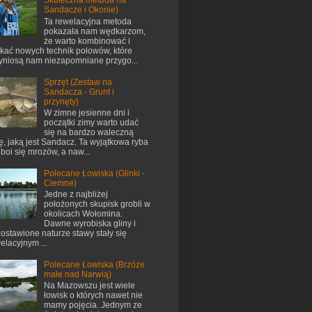
Skuteczna metoda na
Sandacze i Okonie)
Ta rewelacyjna metoda
pokazała nam wędkarzom,
że warto kombinować i
kać nowych technik połowów, które
yniosą nam niezapomniane przygo...
Sprzęt (Zestaw na
Sandacza - Grunt i
przynęty)
W zimne jesienne dni i
początki zimy warto udać
się na bardzo waleczną
ę, jaką jest Sandacz. Ta wyjątkowa ryba
 boi się mrozów, a naw...
Polecane Łowiska (Glinki -
Ciemne)
Jedne z najbliżej
położonych skupisk grobli w
okolicach Wołomina.
Dawne wyrobiska gliny i
ostawione naturze stawy stały się
elacyjnym ...
Polecane Łowiska (Brzóze
małe nad Narwią)
Na Mazowszu jest wiele
łowisk o których nawet nie
mamy pojęcia. Jednym ze