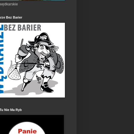
 wędkarskie
rze Bez Barier
Tu Nie Ma Ryb