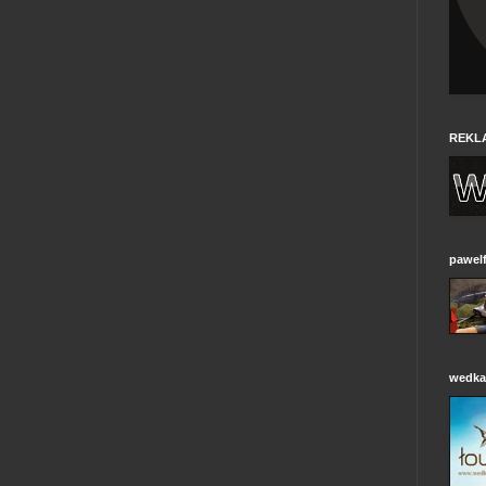
REKL
pawelf
wedkar