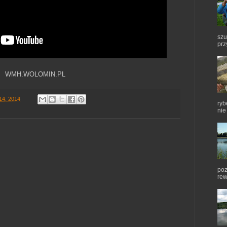
szu
prz
WMH.WOLOMIN.PL
14, 2014
ryb
nie
poz
rew