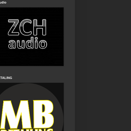
udio
ETALING