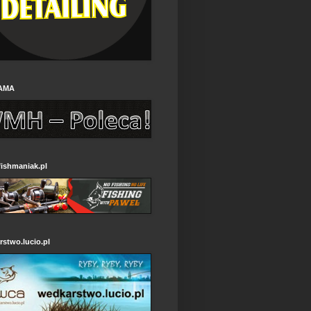
AMA
ishmaniak.pl
stwo.lucio.pl