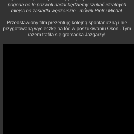
pogoda na to pozwoli nadal będziemy szukać idealnych
miejsc na zasiadki wędkarskie - mówili Piotr i Michał.
Przedstawiony film prezentuję kolejną spontaniczną i nie
przygotowaną wycieczkę na lód w poszukiwaniu Okoni. Tym
razem trafiła się gromadka Jazgarzy!