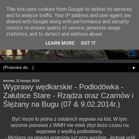
This site uses cookies from Google to deliver its services
and to analyze traffic. Your IP address and user-agent are
shared with Google along with performance and security
metrics to ensure quality of service, generate usage
statistics, and to detect and address abuse.
LEARN MORE
GOT IT
▼
wtorek, 11 lutego 2014
Wyprawy wędkarskie - Podlodówka -
Załubice Stare - Rządza oraz Czarnów i
Ślężany na Bugu (07 & 9.02.2014r.)
Być może to jedna z ostatnich wypraw na lód. W tym
sezonie panowie z WMH nie mieli zbyt dużo czasu na
wyprawe z wędką podlodową.
- Myślami na pewno jesteśmy już przy wiośnie. Jednak jeśli