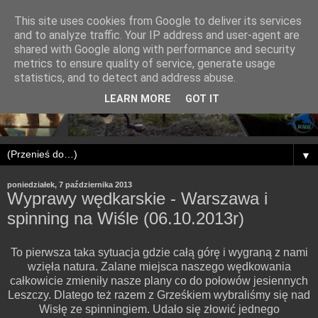
This site uses cookies from Google to deliver its services
and to analyze traffic. Your IP address and user-agent are
shared with Google along with performance and security
metrics to ensure quality of service, generate usage
statistics, and to detect and address abuse.
LEARN MORE
GOT IT
▼
poniedziałek, 7 października 2013
Wyprawy wędkarskie - Warszawa i
spinning na Wiśle (06.10.2013r)
To pierwsza taka sytuacja gdzie całą górę i wygraną z nami
wzięła natura. Zalane miejsca naszego wędkowania
całkowicie zmieniły nasze plany co do połowów jesiennych
Leszczy. Dlatego też razem z Grześkiem wybraliśmy się nad
Wisłę ze spinningiem. Udało się złowić jednego