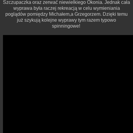
Szczupaczka oraz zerwać niewielkiego Okonia. Jednak cała
wyprawa była raczej rekreacją w celu wymieniania
poglądów pomiędzy Michałem,a Grzegorzem. Dzięki temu
już szykują kolejne wyprawy tym razem typowo
spinningowe!