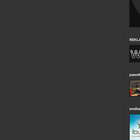
REKL
pawelf
wedkar