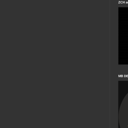
ZCH a
MB D