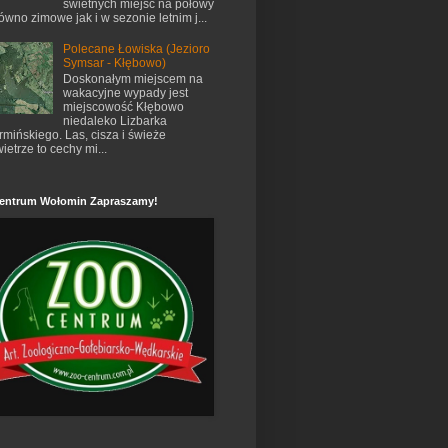
świetnych miejsc na połowy
ówno zimowe jak i w sezonie letnim j...
Polecane Łowiska (Jezioro
Symsar - Kłębowo)
Doskonałym miejscem na
wakacyjne wypady jest
miejscowość Kłębowo
niedaleko Lizbarka
mińskiego. Las, cisza i świeże
ietrze to cechy mi...
entrum Wołomin Zapraszamy!