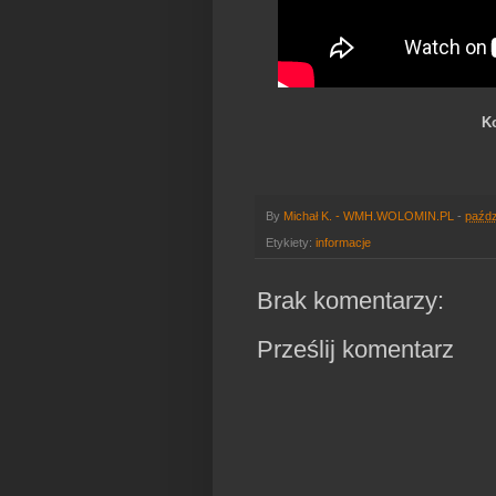
Ko
By
Michał K. - WMH.WOLOMIN.PL
-
paźdz
Etykiety:
informacje
Brak komentarzy:
Prześlij komentarz