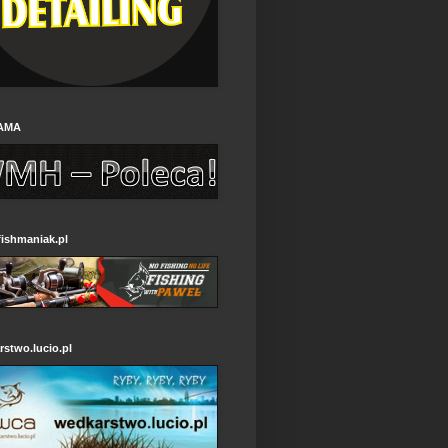
AMA
ishmaniak.pl
stwo.lucio.pl