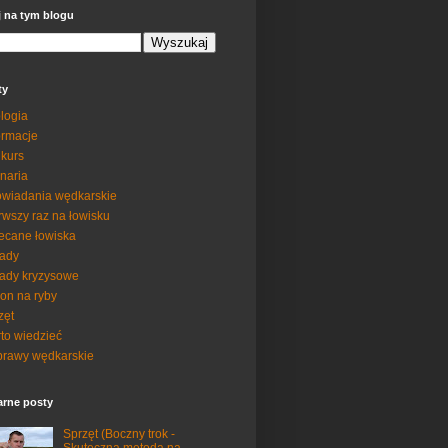
j na tym blogu
ty
logia
ormacje
kurs
inaria
wiadania wędkarskie
rwszy raz na łowisku
ecane łowiska
ady
ady kryzysowe
on na ryby
zęt
to wiedzieć
rawy wędkarskie
arne posty
Sprzęt (Boczny trok -