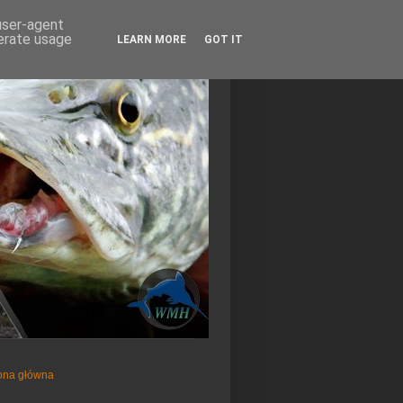
 user-agent
nerate usage
LEARN MORE
GOT IT
ona główna