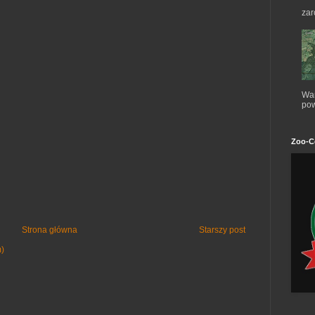
zar
War
pow
Zoo-C
Strona główna
Starszy post
m)