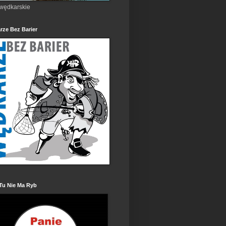
 wędkarskie
rze Bez Barier
Tu Nie Ma Ryb