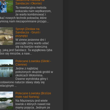
Skuteczna metoda na
Sandacze i Okonie)
Ta rewelacyjna metoda
pokazała nam wędkarzom,
że warto kombinować i
kać nowych technik połowów, które
yniosą nam niezapomniane przygo...
Sprzęt (Zestaw na
Sandacza - Grunt i
przynęty)
W zimne jesienne dni i
początki zimy warto udać
się na bardzo waleczną
ę, jaką jest Sandacz. Ta wyjątkowa ryba
 boi się mrozów, a naw...
Polecane Łowiska (Glinki -
Ciemne)
Jedne z najbliżej
położonych skupisk grobli w
okolicach Wołomina.
Dawne wyrobiska gliny i
ostawione naturze stawy stały się
elacyjnym ...
Polecane Łowiska (Brzóze
małe nad Narwią)
Na Mazowszu jest wiele
łowisk o których nawet nie
mamy pojęcia. Jednym ze