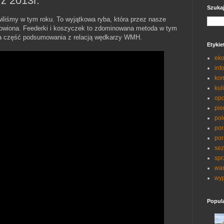
z 2013r.
Szuka
iliśmy w tym roku. To wyjątkowa ryba, która przez nasze
łowiona. Feederki i koszyczek to zdominowana metoda w tym
a część podsumowania z relacją wędkarzy WMH.
Etykie
eko
inf
kon
kul
opo
pie
pol
por
por
sez
spr
war
wyp
Popul