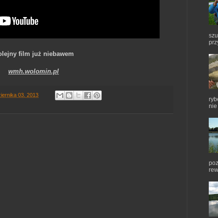
szu
prz
lejny film już niebawem
wmh.wolomin.pl
iernika 03, 2013
ryb
nie
poz
rew