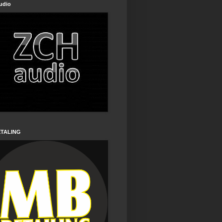
udio
ETALING