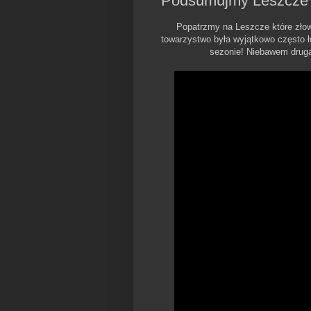
Podsumujmy Leszcze 
Popatrzmy na Leszcze które złow
towarzystwo była wyjątkowo często 
sezonie! Niebawem drug