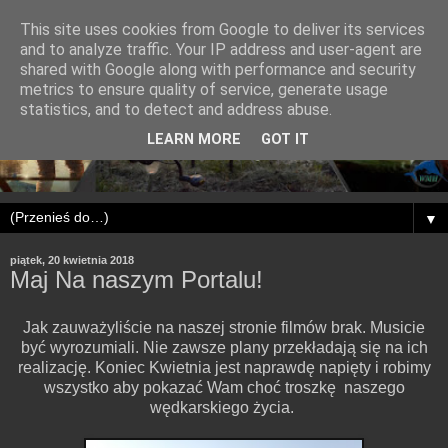
This site uses cookies from Google to deliver its services
and to analyze traffic. Your IP address and user-agent are
shared with Google along with performance and security
metrics to ensure quality of service, generate usage
statistics, and to detect and address abuse.
LEARN MORE
GOT IT
▼
piątek, 20 kwietnia 2018
Maj Na naszym Portalu!
Jak zauważyliście na naszej stronie filmów brak. Musicie
być wyrozumiali. Nie zawsze plany przekładają się na ich
realizację. Koniec Kwietnia jest naprawdę napięty i robimy
wszystko aby pokazać Wam choć troszkę naszego
wędkarskiego życia.