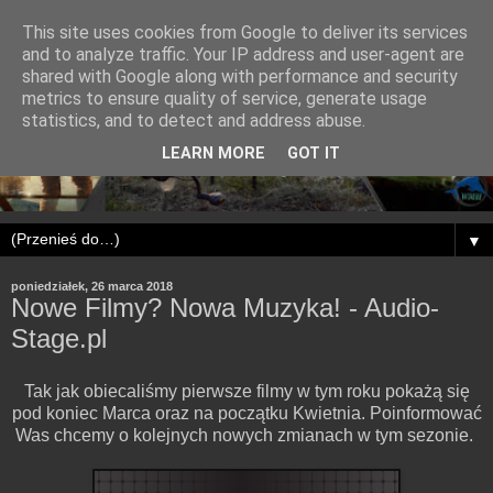
This site uses cookies from Google to deliver its services
and to analyze traffic. Your IP address and user-agent are
shared with Google along with performance and security
metrics to ensure quality of service, generate usage
statistics, and to detect and address abuse.
LEARN MORE
GOT IT
▼
poniedziałek, 26 marca 2018
Nowe Filmy? Nowa Muzyka! - Audio-
Stage.pl
Tak jak obiecaliśmy pierwsze filmy w tym roku pokażą się
pod koniec Marca oraz na początku Kwietnia. Poinformować
Was chcemy o kolejnych nowych zmianach w tym sezonie.