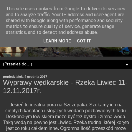
This site uses cookies from Google to deliver its services
and to analyze traffic. Your IP address and user-agent are
shared with Google along with performance and security
metrics to ensure quality of service, generate usage
statistics, and to detect and address abuse.
LEARN MORE
GOT IT
▼
poniedziałek, 4 grudnia 2017
Wyprawy wędkarskie - Rzeka Liwiec 11-
12.11.2017r.
Jesień to idealna pora na Szczupaka. Szukamy ich na
ciepłych kanałach i stojących wodach pozbawionych lodu.
Doskonałym łowiskiem może być też bystra i zimna woda.
Taką wodą na pewno jest Liwiec. Rzeka trudna, której koryto
jest co roku całkiem inne. Ogromna ilość przeszkód może