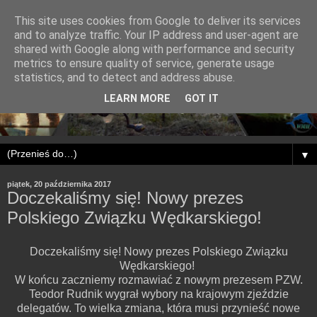
This site uses cookies from Google to deliver its services
and to analyze traffic. Your IP address and user-agent are
shared with Google along with performance and security
metrics to ensure quality of service, generate usage
statistics, and to detect and address abuse.
LEARN MORE
GOT IT
▼
piątek, 20 października 2017
Doczekaliśmy się! Nowy prezes
Polskiego Związku Wędkarskiego!
Doczekaliśmy się! Nowy prezes Polskiego Związku
Wędkarskiego!
W końcu zaczniemy rozmawiać z nowym prezesem PZW.
Teodor Rudnik wygrał wybory na krajowym zjeździe
delegatów. To wielka zmiana, która musi przynieść nowe