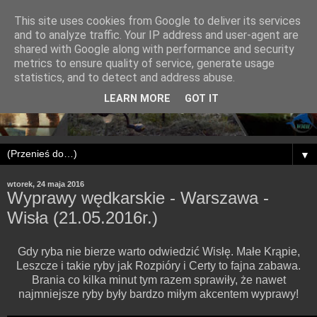
This site uses cookies from Google to deliver its services
and to analyze traffic. Your IP address and user-agent are
shared with Google along with performance and security
metrics to ensure quality of service, generate usage
statistics, and to detect and address abuse.
LEARN MORE
GOT IT
▼
wtorek, 24 maja 2016
Wyprawy wędkarskie - Warszawa -
Wisła (21.05.2016r.)
Gdy ryba nie bierze warto odwiedzić Wisłę. Małe Krąpie,
Leszcze i takie ryby jak Rozpióry i Certy to fajna zabawa.
Brania co kilka minut tym razem sprawiły, że nawet
najmniejsze ryby były bardzo miłym akcentem wyprawy!