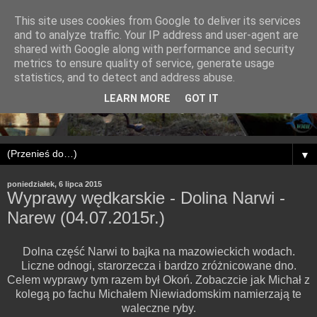
This site uses cookies from Google to deliver its services
and to analyze traffic. Your IP address and user-agent are
shared with Google along with performance and security
metrics to ensure quality of service, generate usage
statistics, and to detect and address abuse.
LEARN MORE
GOT IT
▼
poniedziałek, 6 lipca 2015
Wyprawy wędkarskie - Dolina Narwi -
Narew (04.07.2015r.)
Dolna część Narwi to bajka na mazowieckich wodach.
Liczne odnogi, starorzecza i bardzo zróżnicowane dno.
Celem wyprawy tym razem był Okoń. Zobaczcie jak Michał z
kolegą po fachu Michałem Niewiadomskim namierzają te
waleczne ryby.