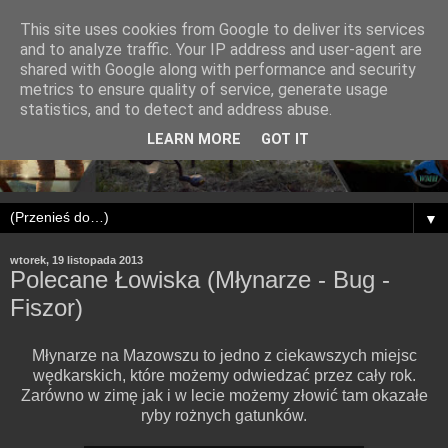
This site uses cookies from Google to deliver its services
and to analyze traffic. Your IP address and user-agent are
shared with Google along with performance and security
metrics to ensure quality of service, generate usage
statistics, and to detect and address abuse.
LEARN MORE
GOT IT
▼
wtorek, 19 listopada 2013
Polecane Łowiska (Młynarze - Bug -
Fiszor)
Młynarze na Mazowszu to jedno z ciekawszych miejsc
wędkarskich, które możemy odwiedzać przez cały rok.
Zarówno w zimę jak i w lecie możemy złowić tam okazałe
ryby rożnych gatunków.