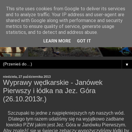
This site uses cookies from Google to deliver its services
and to analyze traffic. Your IP address and user-agent are
shared with Google along with performance and security
metrics to ensure quality of service, generate usage
statistics, and to detect and address abuse.
LEARN MORE
GOT IT
▼
niedziela, 27 października 2013
Wyprawy wędkarskie - Janówek
Pierwszy i łódka na Jez. Góra
(26.10.2013r.)
Szczupaki to jedne z najpiękniejszych ryb naszych wód.
Dlatego tym razem udaliśmy się na wyjątkowo zadbane
łowisko PZW jakim jest Jez. Góra w Janówku Pierwszym.
Aby znaleźć się w świecie zębaczy wypożyczyliśmy łódki by