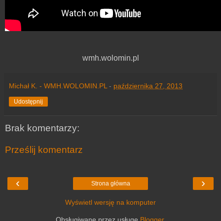
wmh.wolomin.pl
Michał K. - WMH.WOLOMIN.PL
-
października 27, 2013
Udostępnij
Brak komentarzy:
Prześlij komentarz
‹
›
Strona główna
Wyświetl wersję na komputer
Obsługiwane przez usługę
Blogger
.