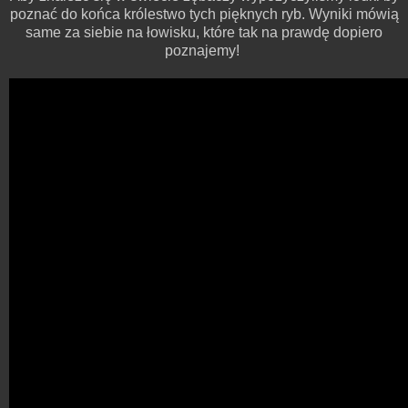
poznać do końca królestwo tych pięknych ryb. Wyniki mówią
same za siebie na łowisku, które tak na prawdę dopiero
poznajemy!