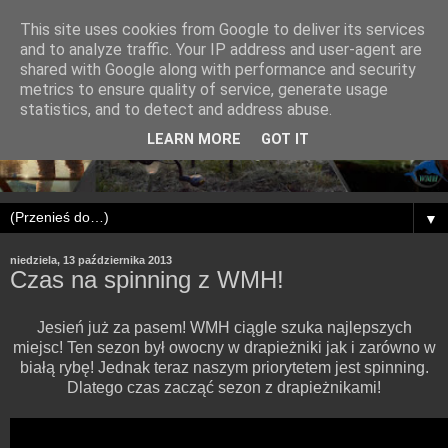
This site uses cookies from Google to deliver its services
and to analyze traffic. Your IP address and user-agent are
shared with Google along with performance and security
metrics to ensure quality of service, generate usage
statistics, and to detect and address abuse.
LEARN MORE
GOT IT
▼
niedziela, 13 października 2013
Czas na spinning z WMH!
Jesień już za pasem! WMH ciągle szuka najlepszych
miejsc! Ten sezon był owocny w drapieżniki jak i zarówno w
białą rybę! Jednak teraz naszym priorytetem jest spinning.
Dlatego czas zacząć sezon z drapieżnikami!